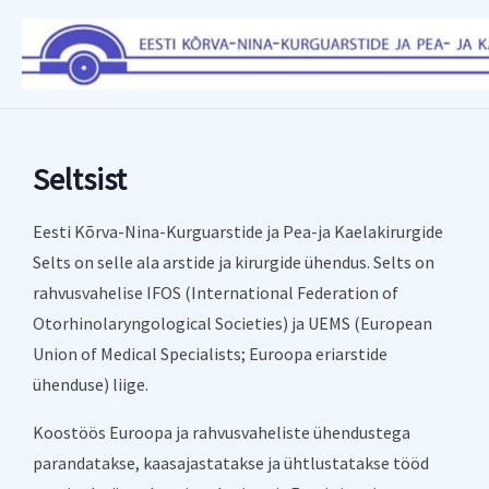
Skip
to
content
Seltsist
Eesti Kõrva-Nina-Kurguarstide ja Pea-ja Kaelakirurgide
Selts on selle ala arstide ja kirurgide ühendus. Selts on
rahvusvahelise IFOS (International Federation of
Otorhinolaryngological Societies) ja UEMS (European
Union of Medical Specialists; Euroopa eriarstide
ühenduse) liige.
Koostöös Euroopa ja rahvusvaheliste ühendustega
parandatakse, kaasajastatakse ja ühtlustatakse tööd